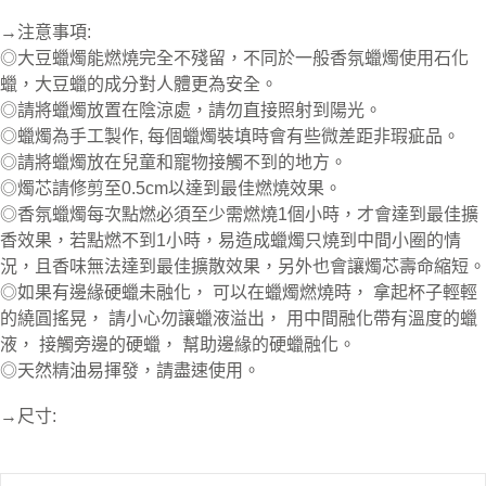
→注意事項:
◎大豆蠟燭能燃燒完全不殘留，不同於一般香氛蠟燭使用石化
蠟，大豆蠟的成分對人體更為安全。
◎請將蠟燭放置在陰涼處，請勿直接照射到陽光。
◎蠟燭為手工製作, 每個蠟燭裝填時會有些微差距非瑕疵品。
◎請將蠟燭放在兒童和寵物接觸不到的地方。
◎燭芯請修剪至0.5cm以達到最佳燃燒效果。
◎香氛蠟燭每次點燃必須至少需燃燒1個小時，才會達到最佳擴
香效果，若點燃不到1小時，易造成蠟燭只燒到中間小圈的情
況，且香味無法達到最佳擴散效果，另外也會讓燭芯壽命縮短。
◎如果有邊緣硬蠟未融化， 可以在蠟燭燃燒時， 拿起杯子輕輕
的繞圓搖晃， 請小心勿讓蠟液溢出， 用中間融化帶有溫度的蠟
液， 接觸旁邊的硬蠟， 幫助邊緣的硬蠟融化。
◎天然精油易揮發，請盡速使用。
→尺寸: