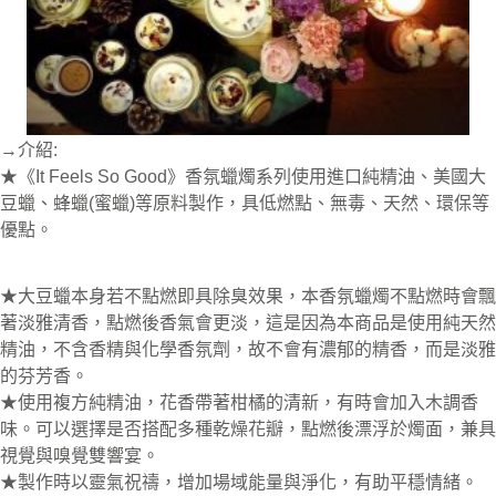
→介紹:
★《It Feels So Good》香氛蠟燭系列使用進口純精油、美國大
豆蠟、蜂蠟(蜜蠟)等原料製作，具低燃點、無毒、天然、環保等
優點。
★大豆蠟本身若不點燃即具除臭效果，本香氛蠟燭不點燃時會飄
著淡雅清香，點燃後香氣會更淡，這是因為本商品是使用純天然
精油，不含香精與化學香氛劑，故不會有濃郁的精香，而是淡雅
的芬芳香。
★使用複方純精油，花香帶著柑橘的清新，有時會加入木調香
味。可以選擇是否
搭配多種乾燥花瓣，點燃後漂浮於燭面，兼具
視覺與嗅覺雙響宴。
★製作時以靈氣祝禱，增加場域能量與淨化，有助平穩情緒。