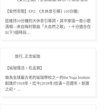
【安然空間】EP2: 《大休息引導》(10分鐘)
這維持10分鐘的大休息引導詞，其中穿插一首小歌
清唱—來自梅村歌曲「大自然之歌」，十分適合在
以下3個時段…
旅行
,
正念瑜珈
【瑜珈慢活，在孟買】
做為全球最古老的瑜珈學校之一的the Yoga Institute
創建於1918年，迄今(2018年)恰滿一百週年。創建
之初，…