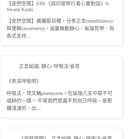
【安然空間】EP8:《與印度修行者心靈對話》ft.
Swami Kashi
【安然空間】廣播節目裡，分享正念(mindfulness)
與覺察(awareness)，涵蓋舞動靜心、瑜珈哲學、與
各式支持…
正念瑜珈
,
靜心/ 呼吸法/省思
《來深呼吸吧》
呼吸法，梵文稱pranayama，在瑜珈八支中是不可
或缺的一環。 平常我們意識不到自己呼吸，是那
種淺淺的、出…
《安然空間》
,
正念瑜珈
,
靜心/ 呼吸法/省思