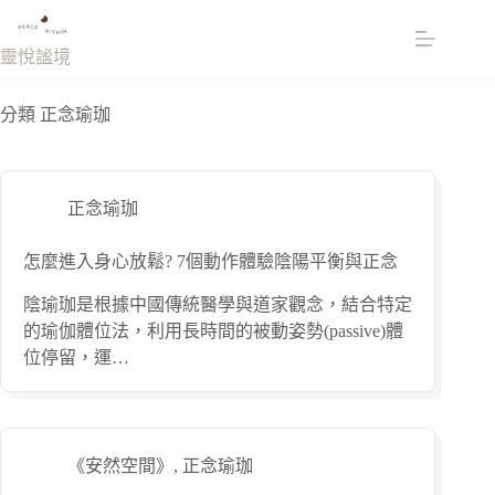
跳
至
靈悅謐境
主
要
分類
正念瑜珈
內
容
正念瑜珈
怎麼進入身心放鬆? 7個動作體驗陰陽平衡與正念
陰瑜珈是根據中國傳統醫學與道家觀念，結合特定
的瑜伽體位法，利用長時間的被動姿勢(passive)體
位停留，運…
《安然空間》
,
正念瑜珈