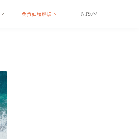
NT$
0
免費課程體驗
購
物
車