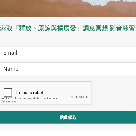
索取「釋放、原諒與擴展愛」調息冥想 影音練習
點此領取