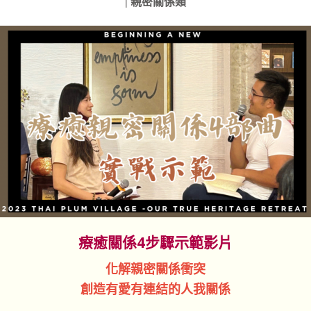
| 親密關係類
療癒關係4步驟示範影片
化解親密關係衝突
創造有愛有連結的人我關係