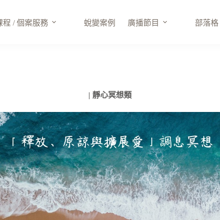
課程 / 個案服務
蛻變案例
廣播節目
部落格
| 靜心冥想類