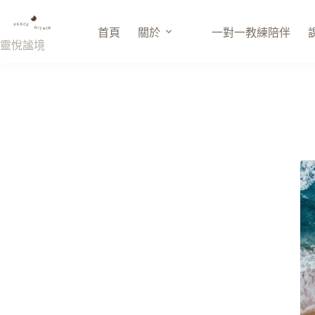
跳
至
首頁
關於
一對一教練陪伴
主
靈悅謐境
要
內
容