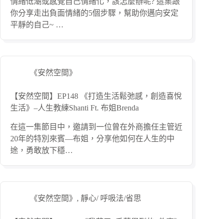
情緒低潮或感覺自己情緒化，該怎麼辦呢? 這集跟
你分享走出負面情緒的5個步驟，幫助你邁向安定
平靜的自己~ …
《安然空間》
【安然空間】EP148 《打造生活鬆弛感，創造喜悅
生活》–人生教練Shanti Ft. 布姐Brenda
在這一集節目中，邀請到一位曾在外商擔任主管近
20年的特別來賓—布姐，分享他如何在人生的中
途，勇敢放下穩…
《安然空間》
,
靜心/ 呼吸法/省思