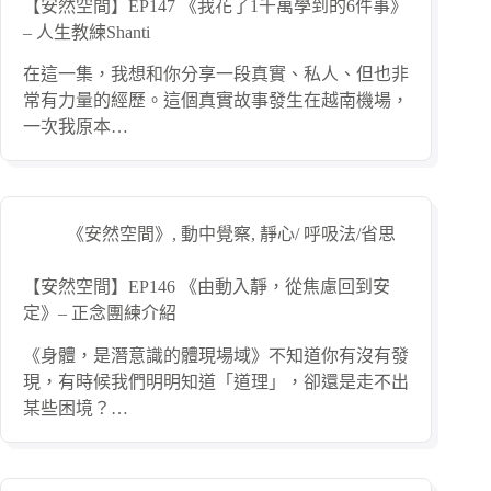
【安然空間】EP147 《我花了1千萬學到的6件事》
– 人生教練Shanti
在這一集，我想和你分享一段真實、私人、但也非
常有力量的經歷。這個真實故事發生在越南機場，
一次我原本…
《安然空間》
,
動中覺察
,
靜心/ 呼吸法/省思
【安然空間】EP146 《由動入靜，從焦慮回到安
定》– 正念團練介紹
《身體，是潛意識的體現場域》不知道你有沒有發
現，有時候我們明明知道「道理」，卻還是走不出
某些困境？…