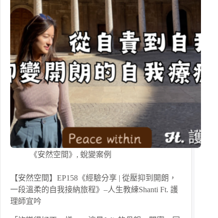
《安然空間》
,
蛻變案例
【安然空間】EP158《經驗分享 | 從壓抑到開朗，
一段溫柔的自我接納旅程》–人生教練Shanti Ft. 護
理師宜吟