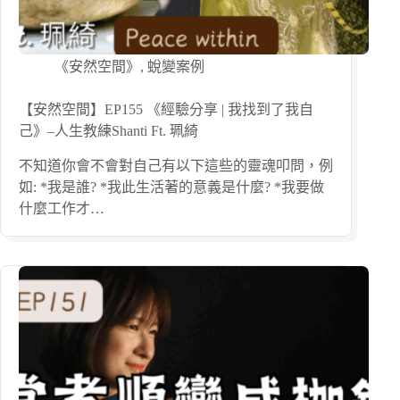
《安然空間》
,
蛻變案例
【安然空間】EP155 《經驗分享 | 我找到了我自
己》–人生教練Shanti Ft. 珮綺
不知道你會不會對自己有以下這些的靈魂叩問，例
如: *我是誰? *我此生活著的意義是什麼? *我要做
什麼工作才…