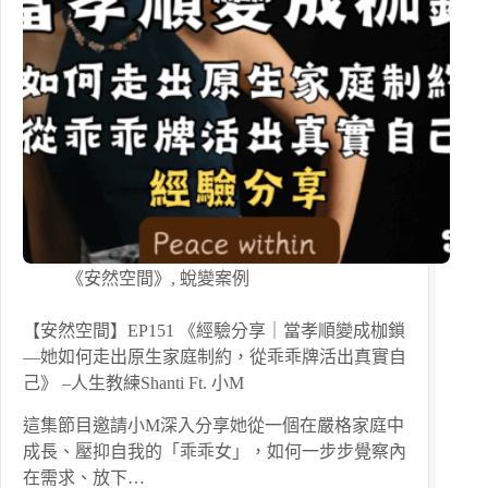
《安然空間》
,
蛻變案例
【安然空間】EP151 《經驗分享｜當孝順變成枷鎖
—她如何走出原生家庭制約，從乖乖牌活出真實自
己》 –人生教練Shanti Ft. 小M
這集節目邀請小M深入分享她從一個在嚴格家庭中
成長、壓抑自我的「乖乖女」，如何一步步覺察內
在需求、放下…