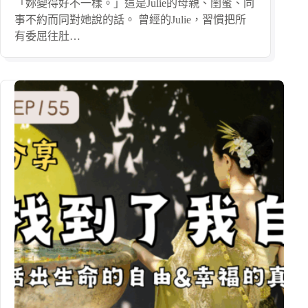
「妳變得好不一樣。」這是Julie的母親、閨蜜、同
事不約而同對她說的話。 曾經的Julie，習慣把所
有委屈往肚…