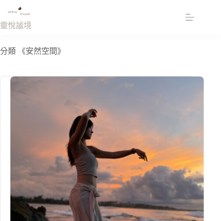
跳
至
靈悅謐境
主
要
分類
《安然空間》
內
容