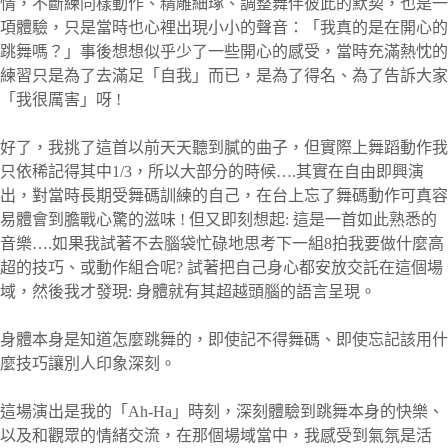
情，不斷練同樣動作、精雕細琢、調整舞伴彼此的默契，也是一
項體驗，只是當時也心裡出現小小的聲音：「我真的是在開心的
跳舞嗎？」事後想想似乎少了一些開心的感受，當時充滿熱忱的
練習只是為了去滿足「自我」而已，是為了得名、為了告訴大家
「我很厲害」呀 !
好了，我挑了這首以前天天聽到膩的曲子，但實際上舞蹈動作我
只依稀記得其中1/3，所以大部分的時候….其實在自由即興演
出，對當時長期受舞碼訓練的自己，在台上忘了舞碼動作可真容
易體會到膽戰心驚的滋味 ! 但又即刻想起: 這是一首如此熟悉的
音樂….如果我試著不去腦袋忙碌地思考下一組8拍我要做什麼高
超的技巧、或動作組合呢? 試著把自己身心都安放交託在這個場
域，然後我才發現: 身體就有其超越頭腦的語言呈現。
身體本身是知道怎麼跳舞的，即使記不得舞碼、即使忘記該用什
麼技巧讓別人印象深刻。
這場演出是我的「Ah-Ha」時刻，深刻體驗到跳舞本身的快樂、
以及和觀眾的情緒交流，在那個場域當中，我感受到氣氛是活