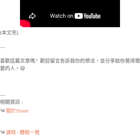
(本文完)
—
喜歡這篇文章嗎? 歡迎留言告訴我你的想法，並分享給你覺得需
要的人。😃
—
相關資訊 :
༄
關於Shanti
༄
課程 / 體驗一覽