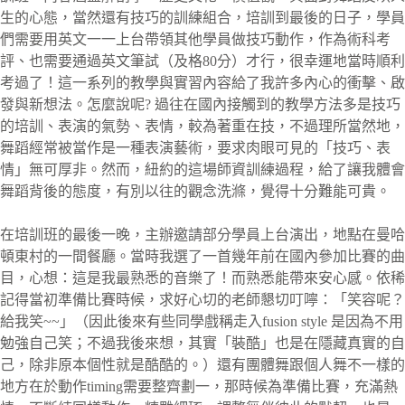
生的心態，當然還有技巧的訓練組合，培訓到最後的日子，學員
們需要用英文一一上台帶領其他學員做技巧動作，作為術科考
評、也需要通過英文筆試（及格80分）才行，很幸運地當時順利
考過了！這一系列的教學與實習內容給了我許多內心的衝擊、啟
發與新想法。怎麼說呢? 過往在國內接觸到的教學方法多是技巧
的培訓、表演的氣勢、表情，較為著重在技，不過理所當然地，
舞蹈經常被當作是一種表演藝術，要求肉眼可見的「技巧、表
情」無可厚非。然而，紐約的這場師資訓練過程，給了讓我體會
舞蹈背後的態度，有別以往的觀念洗滌，覺得十分難能可貴。
在培訓班的最後一晚，主辦邀請部分學員上台演出，地點在曼哈
頓東村的一間餐廳。當時我選了一首幾年前在國內參加比賽的曲
目，心想：這是我最熟悉的音樂了！而熟悉能帶來安心感。依稀
記得當初準備比賽時候，求好心切的老師懇切叮嚀：「笑容呢？
給我笑~~」（因此後來有些同學戲稱走入fusion style 是因為不用
勉強自己笑；不過我後來想，其實「裝酷」也是在隱藏真實的自
己，除非原本個性就是酷酷的。）還有團體舞跟個人舞不一樣的
地方在於動作timing需要整齊劃一，那時候為準備比賽，充滿熱