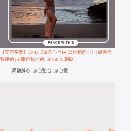
【安然空間】EP83《讓身心自由-談舞動靜心》| 練習自
我接納 |遠離自我批判–Shanti ft. 朝朝
舞動靜心
,
身心整合
,
身心靈