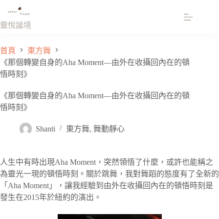
跳
至
靈悅謐境
主
要
首頁
東方舞
內
《那個轉變自身的Aha Moment—由外在收攝回內在的頓
容
悟時刻》
《那個轉變自身的Aha Moment—由外在收攝回內在的頓
悟時刻》
Shanti
東方舞
,
舞動靜心
人生中有時出現Aha Moment，突然領悟了什麼，或許也能稱之
為靈光一現的頓悟時刻。關於跳舞，我對舞蹈的態度有了全新的
「Aha Moment」，讓我經驗到由外在收攝回內在的頓悟時刻是
發生在2015年於紐約的演出。