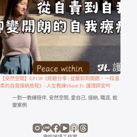
【安然空間】EP158《經驗分享 | 從壓抑到開朗，一段溫
柔的自我接納旅程》–人生教練Shanti Ft. 護理師宜吟
一對一教練陪伴
,
安然空間
,
愛自己
,
接納
,
職涯
,
蛻
變案例
靈悅謐境工作室