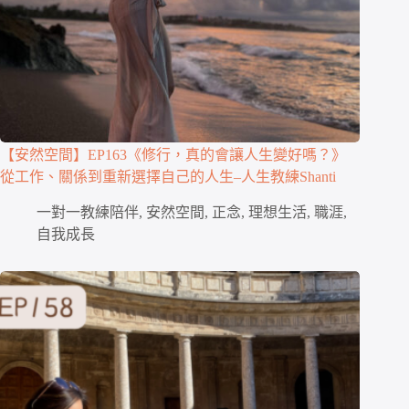
【安然空間】EP163《修行，真的會讓人生變好嗎？》
從工作、關係到重新選擇自己的人生–人生教練Shanti
一對一教練陪伴
,
安然空間
,
正念
,
理想生活
,
職涯
,
自我成長