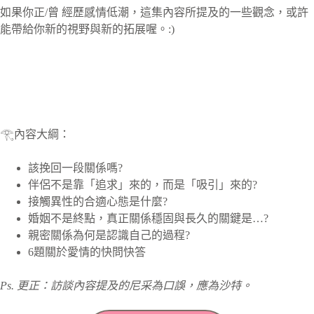
如果你正/曾 經歷感情低潮，這集內容所提及的一些觀念，或許
能帶給你新的視野與新的拓展喔。:)
𓂀內容大綱：
該挽回一段關係嗎?
伴侶不是靠「追求」來的，而是「吸引」來的?
接觸異性的合適心態是什麼?
婚姻不是終點，真正關係穩固與長久的關鍵是…?
親密關係為何是認識自己的過程?
6題關於愛情的快問快答
Ps. 更正：訪談內容提及的尼采為口誤，應為沙特。