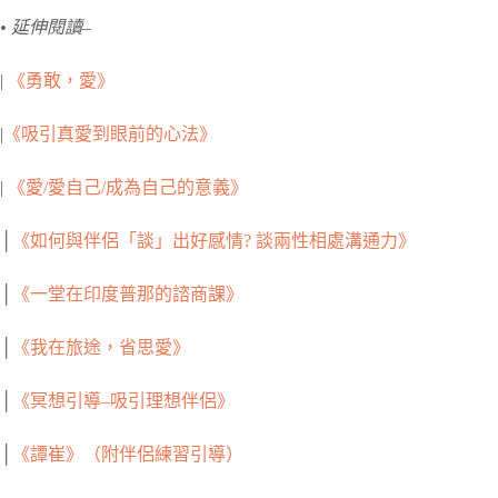
• 延伸閱讀–
|
《勇敢，愛》
|
《吸引真愛到眼前的心法》
|
《愛/愛自己/成為自己的意義》
│
《如何與伴侶「談」出好感情? 談兩性相處溝通力》
│
《一堂在印度普那的諮商課》
│
《我在旅途，省思愛》
│
《冥想引導–吸引理想伴侶》
│
《譚崔》（附伴侶練習引導）