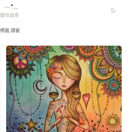
跳
至
靈悅謐境
主
要
標籤
譚崔
內
容