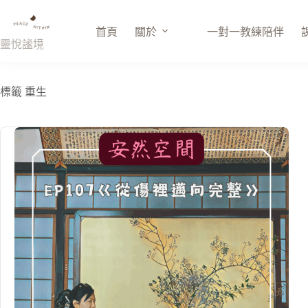
跳
至
首頁
關於
一對一教練陪伴
主
靈悅謐境
要
內
容
標籤
重生