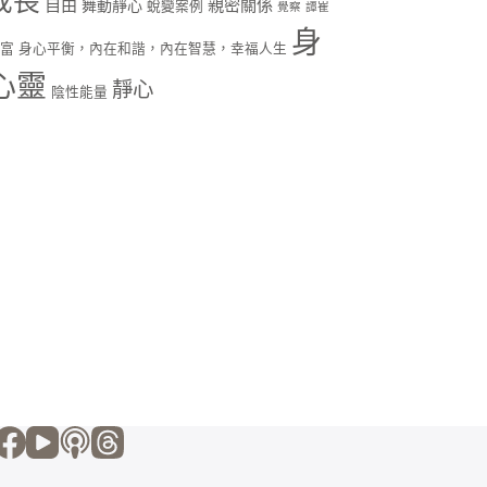
成長
自由
親密關係
舞動靜心
蛻變案例
覺察
譚崔
身
財富
身心平衡，內在和諧，內在智慧，幸福人生
心靈
靜心
陰性能量