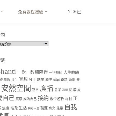
NT$
0
免費課程體驗
購
物
車
分類
分
類
標籤
hanti
一對一教練陪伴
人生教練
一行禪師
冥想
分手
創業
原生家庭
伴侶關係
共生
奇蹟
婚姻
安
安然空間
廣播
情緒
愛
定
富裕
思考
恐懼
愛自己
接納
正
數位游牧
感恩
成為自己
梅村
自我
念
理想生活
焦慮
職涯
育兒
能量
精彩人生