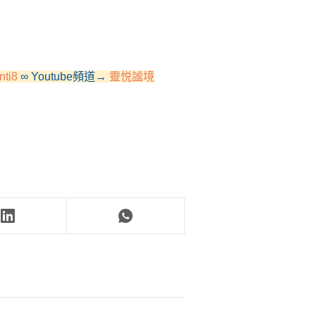
nti8
 ∞ Youtube頻道→ 
靈悦謐境