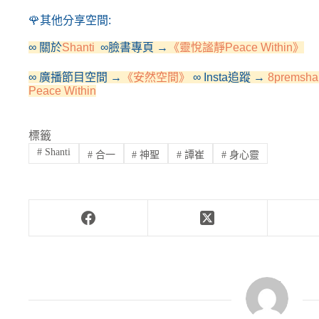
🌹其他分享空間:
∞ 關於
Shanti 
 ∞臉書專頁 →
《靈悅謐靜Peace Within》
∞ 廣播節目空間 →
《安然空間》
 ∞ Insta追蹤 → 
8premsha
Peace Within
標籤
#
Shanti
#
合一
#
神聖
#
譚崔
#
身心靈