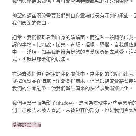
我們與伴侶的關係，有可能成為
轉變靈魂
的狂喜煉金術。
神聖的譚崔關係需要我們對自身靈魂成長有深刻的承諾，
我們最深的傷口。
通常，我們很難看到自身的陰暗面，而進入一段關係成為
認的事物。比如說，拋棄、背叛、拒絕、恐懼、自我價值
中一一浮現，如果我們擁有足夠的自愛與勇氣去感受，這
式，也就是煉金術的展演。
在過去我們慣有認定的伴侶關係中，當伴侶的陰暗面出現
選擇沉默並在情感上逐漸變得麻木。但是逃避感覺將會產
我們的生命能量，使我們與生俱來的快樂感受漸漸淡化。
我們稱黑暗面為影子(shadow)，是因為靈魂中那些更黑
們自己那些未被人喜愛、未被包容的部分、也是我們否認
愛妳的黑暗面