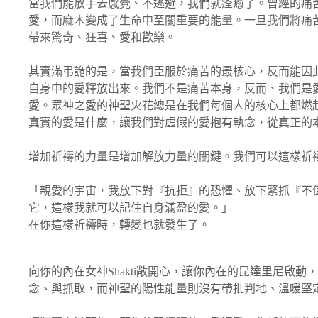
當我們能放手去感覺、不逃避，我們就痊癒了。曾經的痛
愛，而麻木變成了生命中至關重要的能量。一旦我們將痛苦交給
帶來驚奇、狂喜、愛和歡樂。
其實滿弔詭的是，當我們臣服於痛苦的最核心，反而能因
自身中的愛釋放出來。我們不是痛苦本身，反而、我們是
愛。眾神之愛的神聖火花總是在我們每個人的核心上都燃
真實的愛是什麼，讓我們對虛假的愛抱有執念，從真正的
增加祈禱的力量是增加解放力量的關鍵。我們可以這樣祈禱
「親愛的宇宙，我放下對『抗拒』的恐懼、放下緊抓『不
它，這樣我就可以記住自身滿盈的愛。」
在你這樣祈禱時，轉變也就發生了。
向你的內在女神Shakti敞開心，讓你內在的昆達里尼啟
念、與抓取，而神聖的陽性能量則沒有帶批判地、溫暖堅