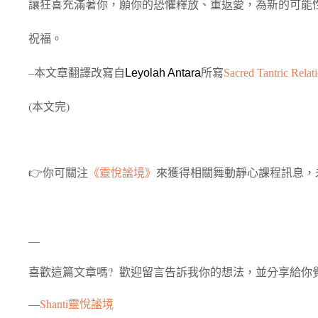
讓狂喜充滿著你，願你的恐懼釋放、重返愛，為新的可能
祝福。
–本文章翻譯改寫自
Leyolah Antara
所寫
Sacred Tantric Rela
(本文完)
👉你可關注
《靈悅謐境》
來獲得相關舞動靜心課程訊息，
—
喜歡這篇文章嗎? 歡迎留言告訴我你的想法，並分享給你
—
Shanti靈悅謐境