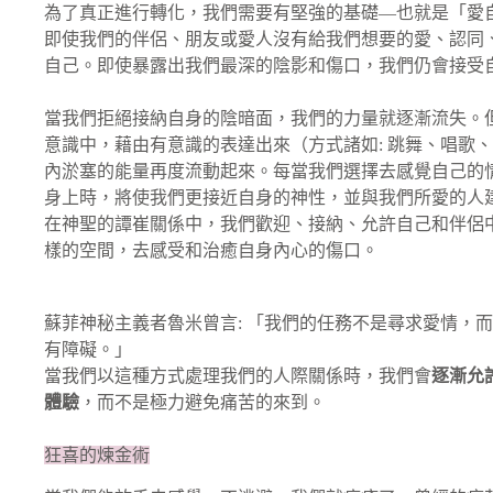
為了真正進行轉化，我們需要有堅強的基礎—也就是「愛
即使我們的伴侶、朋友或愛人沒有給我們想要的愛、認同
自己。即使暴露出我們最深的陰影和傷口，我們仍會接受
當我們拒絕接納自身的陰暗面，我們的力量就逐漸流失。
意識中，藉由有意識的表達出來（方式諸如: 跳舞、唱歌
內淤塞的能量再度流動起來。每當我們選擇去感覺自己的
身上時，將使我們更接近自身的神性，並與我們所愛的人
在神聖的譚崔關係中，我們歡迎、接納、允許自己和伴侶
樣的空間，去感受和治癒自身內心的傷口。
蘇菲神秘主義者魯米曾言: 「我們的任務不是尋求愛情，
有障礙。」
當我們以這種方式處理我們的人際關係時，我們會
逐漸允
體驗
，而不是極力避免痛苦的來到。
狂喜的煉金術