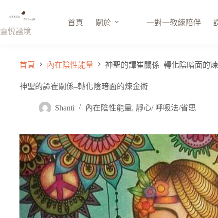
跳
至
首頁
關於
一對一教練陪伴
主
靈悅謐境
要
內
容
首頁
內在陰性能量
神聖的譚崔關係–轉化陰暗面的
神聖的譚崔關係–轉化陰暗面的煉金術
Shanti
內在陰性能量
,
靜心/ 呼吸法/省思