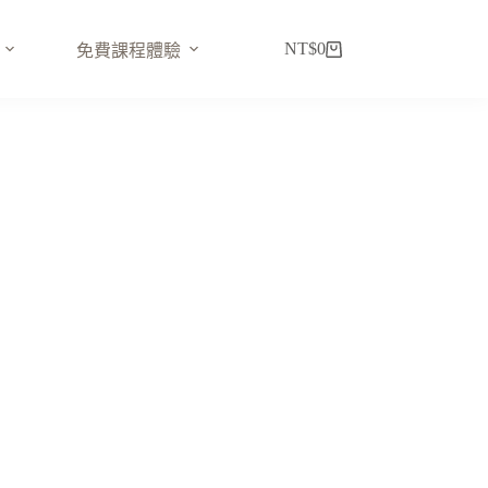
NT$
0
免費課程體驗
購
物
車