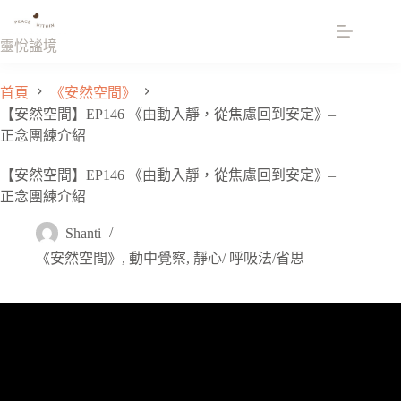
跳
至
靈悅謐境
主
要
首頁
《安然空間》
內
【安然空間】EP146 《由動入靜，從焦慮回到安定》–
容
正念團練介紹
【安然空間】EP146 《由動入靜，從焦慮回到安定》–
正念團練介紹
Shanti
《安然空間》
,
動中覺察
,
靜心/ 呼吸法/省思