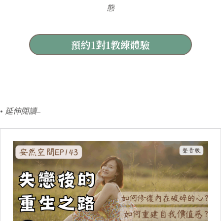
態
預約1對1教練體驗
• 延伸閱讀–