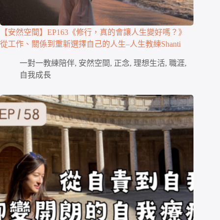
【安然空間】EP163《修行，真的會讓人生變好嗎？》
從工作、關係到重新選擇自己的人生–人生教練Shanti
一對一教練陪伴
,
安然空間
,
正念
,
理想生活
,
職涯
,
自我成長