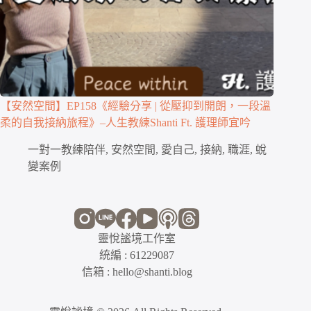
【安然空間】EP158《經驗分享 | 從壓抑到開朗，一段溫
柔的自我接納旅程》–人生教練Shanti Ft. 護理師宜吟
一對一教練陪伴
,
安然空間
,
愛自己
,
接納
,
職涯
,
蛻
變案例
靈悅謐境工作室
統編 : 61229087
信箱 : hello@shanti.blog