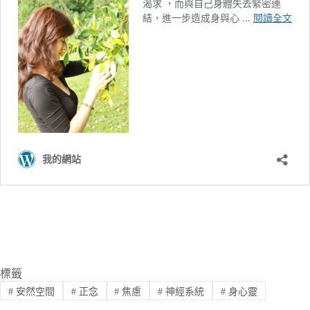
標籤
#
安然空間
#
正念
#
焦慮
#
神經系統
#
身心靈