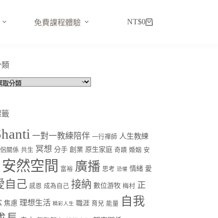
NT$
0
免費課程體驗
購
物
車
分類
分
類
標籤
hanti
一對一教練陪伴
人生教練
一行禪師
冥想
分手
創業
原生家庭
伴侶關係
共生
奇蹟
婚姻
安
安然空間
廣播
情緒
愛
定
富裕
思考
恐懼
愛自己
接納
正
數位游牧
感恩
成為自己
梅村
自我
念
理想生活
焦慮
職涯
育兒
能量
精彩人生