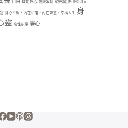
成長
自由
親密關係
舞動靜心
蛻變案例
覺察
譚崔
身
財富
身心平衡，內在和諧，內在智慧，幸福人生
心靈
靜心
陰性能量