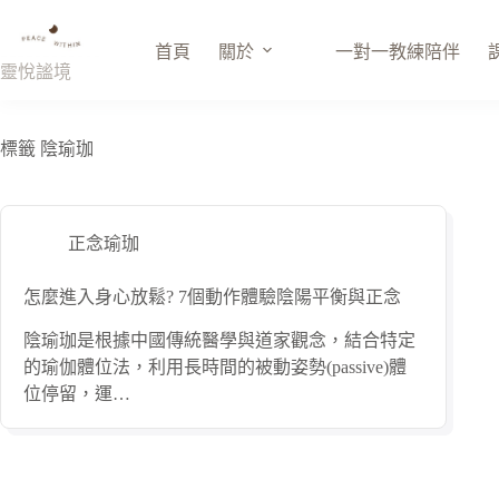
跳
至
首頁
關於
一對一教練陪伴
主
靈悅謐境
要
內
容
標籤
陰瑜珈
正念瑜珈
怎麼進入身心放鬆? 7個動作體驗陰陽平衡與正念
陰瑜珈是根據中國傳統醫學與道家觀念，結合特定
的瑜伽體位法，利用長時間的被動姿勢(passive)體
位停留，運…